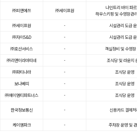
나인트리 바이 파
㈜피앤에쓰
㈜세이프원
하우스키핑 및 수영장관리
㈜세이프원
-
시설관리 도급 
㈜자이S&D
-
시설관리 도급 
㈜호산서비스
-
객실정비 및 수영장
㈜리앤이라마띠네
-
조식당 및 라운지 
㈜파티나라
-
조식당 운영
보나베띠
-
조식당 운영
㈜에이엠티파트너스
-
조식당 운영
한국정보통신
-
신용카드 결제처
케이엠파크
-
주차장 운영 및 