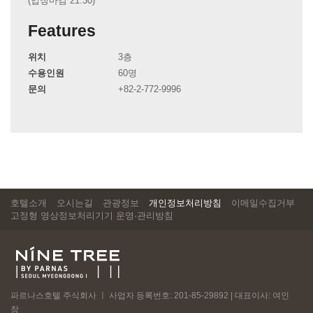
(입장마감 21:30)
Features
위치
3층
수용인원
60명
문의
+82-2-772-9996
호텔소개
오시는길
관광정보
개인정보처리방침
이메일수집거부
고정형 영상정보처리기기 운영·관리방침
파르나스호텔 주식회사 ㅣ 사업자 등록번호: 201-85-29892 | 대표이사: 여인
창