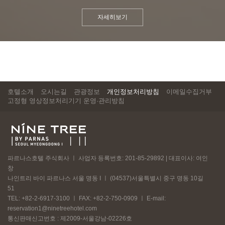
자세히보기
호텔소개
오시는길
관광정보
개인정보처리방침
이메일수집거부
고정형 영상정보처리기기 운영·관리방침
파르나스호텔 주식회사 ㅣ 사업자 등록번호: 201-85-29892 | 대표이사: 여인
창
나인트리 바이 파르나스 서울 명동 I ㅣ (04537)서울특별시 중구 명동 10길
51
TEL: +82-2-6917-3100 ㅣ FAX: +82-2-750-0909 ㅣ E-mail:
reservation1@ninetreehotel.com
통신판매신고번호 : 제2009-서울강남-02226호