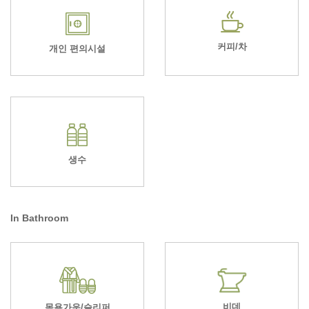
커피/차
개인 편의시설
생수
In Bathroom
비데
목욕가운/슬리퍼