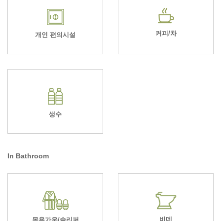
커피/차
개인 편의시설
생수
In Bathroom
비데
목욕가운/슬리퍼