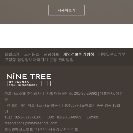
자세히보기
호텔소개
오시는길
관광정보
개인정보처리방침
이메일수집거부
고정형 영상정보처리기기 운영·관리방침
파르나스호텔 주식회사 ㅣ 사업자 등록번호: 201-85-29892 | 대표이사: 여인
창
나인트리 바이 파르나스 서울 명동 I ㅣ (04537)서울특별시 중구 명동 10길
51
TEL: +82-2-6917-3100 ㅣ FAX: +82-2-750-0909 ㅣ E-mail:
reservation1@ninetreehotel.com
통신판매신고번호 : 제2009-서울강남-02226호