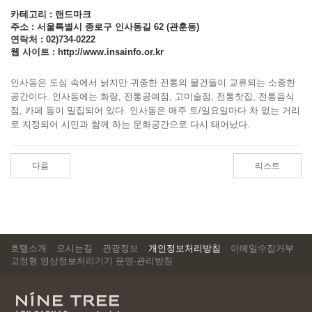
카테고리 : 랜드마크
주소 : 서울특별시 종로구 인사동길 62 (관훈동)
연락처 : 02)734-0222
웹 사이트 :
http://www.insainfo.or.kr
인사동은 도심 속에서 낡지만 귀중한 전통의 물건들이 교류되는 소중한
공간이다. 인사동에는 화랑, 전통공예점, 고미술점, 전통찻집, 전통음식
점, 카페 등이 밀집되어 있다. 인사동은 매주 토/일요일마다 차 없는 거리
로 지정되어 시민과 함께 하는 문화공간으로 다시 태어났다.
다음
리스트
호텔소개
오시는길
관광정보
개인정보처리방침
이메일수집거부
고정형 영상정보처리기기 운영·관리방침