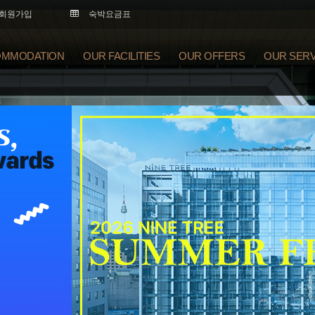
회원가입
숙박요금표
MMODATION
OUR FACILITIES
OUR OFFERS
OUR SERV