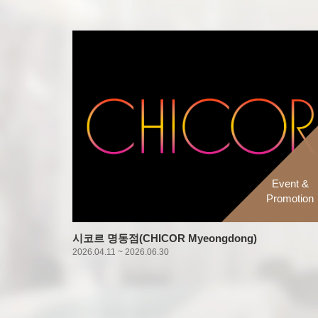
Event &
Promotion
시코르 명동점(CHICOR Myeongdong)
2026.04.11 ~ 2026.06.30