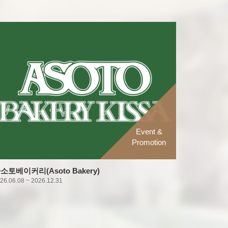
Event &
Promotion
2026 NIN
2026.06.01 ~
소토베이커리(Asoto Bakery)
26.06.08 ~ 2026.12.31