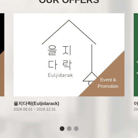
Event &
Promotion
을지다락(Euljidarack)
아
2026.06.01 ~ 2026.12.31
20