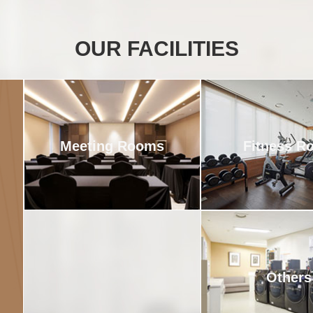
OUR FACILITIES
Fitness R
Meeting Rooms
Others