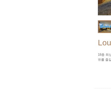
Lou
18층 최
유를 즐길