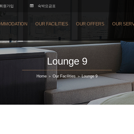
회원가입
숙박요금표
MMODATION
OUR FACILITIES
OUR OFFERS
OUR SERV
Lounge 9
Home
Our Facilities
Lounge 9
>
>