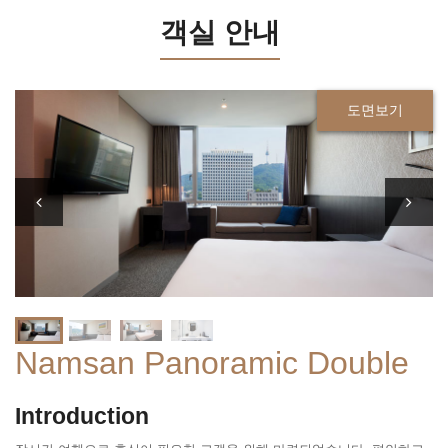
객실 안내
도면보기
Namsan Panoramic Double
Introduction