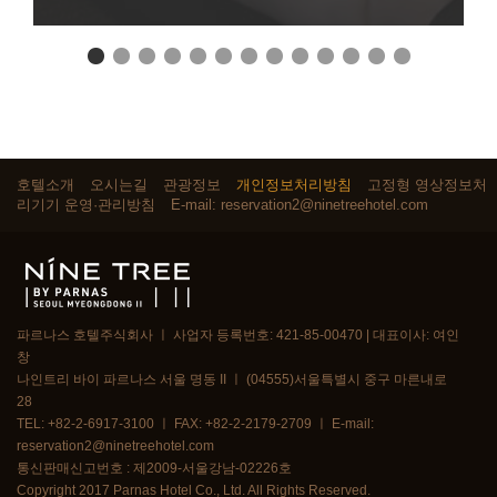
호텔소개
오시는길
관광정보
개인정보처리방침
고정형 영상정보처
리기기 운영·관리방침
E-mail: reservation2@ninetreehotel.com
파르나스 호텔주식회사 ㅣ 사업자 등록번호: 421-85-00470 | 대표이사: 여인
창
나인트리 바이 파르나스 서울 명동 II ㅣ (04555)서울특별시 중구 마른내로
28
TEL: +82-2-6917-3100 ㅣ FAX: +82-2-2179-2709 ㅣ E-mail:
reservation2@ninetreehotel.com
통신판매신고번호 : 제2009-서울강남-02226호
Copyright 2017 Parnas Hotel Co., Ltd. All Rights Reserved.