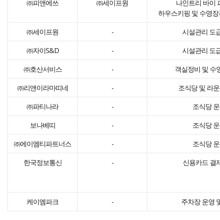
㈜피앤에쓰
㈜세이프원
나인트리 바이
하우스키핑 및 수영장
㈜세이프원
-
시설관리 도급
㈜자이S&D
-
시설관리 도급
㈜호산서비스
-
객실정비 및 수
㈜리앤이라마띠네
-
조식당 및 라운
㈜파티나라
-
조식당 
보나베띠
-
조식당 
㈜에이엠티파트너스
-
조식당 
한국정보통신
-
신용카드 결
케이엠파크
-
주차장 운영 