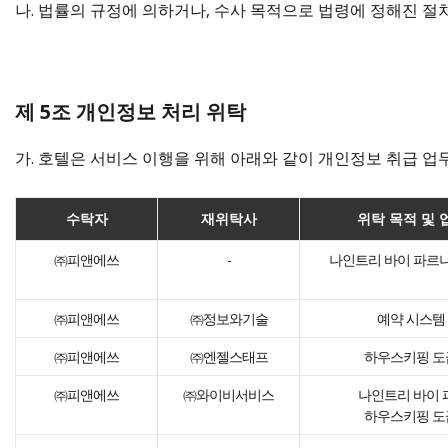
나. 법률의 규정에 의하거나, 수사 목적으로 법령에 정해진 절
제 5조 개인정보 처리 위탁
가. 호텔은 서비스 이행을 위해 아래와 같이 개인정보 취급 
수탁자
재위탁사
위탁 목적 및
㈜피앤에쓰
-
나인트리 바이 파르나
㈜피앤에쓰
㈜정보와기술
예약 시스템
㈜피앤에쓰
㈜엔젤스태프
하우스키핑 도
㈜피앤에쓰
㈜와이비서비스
나인트리 바이
하우스키핑 도