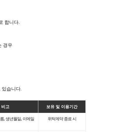
로 합니다.
는 경우
 있습니다.
 비고
보유 및 이용기간
름, 생년월일, 이메일
위탁계약 종료 시