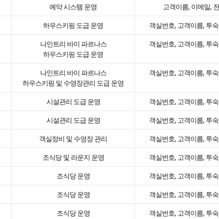
예약 시스템 운영
고객이름, 이메일, 
하우스키핑 도급 운영
객실번호, 고객이름, 투숙
나인트리 바이 파르나스
객실번호, 고객이름, 투숙
하우스키핑 도급 운영
나인트리 바이 파르나스
객실번호, 고객이름, 투숙
하우스키핑 및 수영장관리 도급 운영
시설관리 도급 운영
객실번호, 고객이름, 투숙
시설관리 도급 운영
객실번호, 고객이름, 투숙
객실정비 및 수영장 관리
객실번호, 고객이름, 투숙
조식당 및 라운지 운영
객실번호, 고객이름, 투숙
조식당 운영
객실번호, 고객이름, 투숙
조식당 운영
객실번호, 고객이름, 투숙
조식당 운영
객실번호, 고객이름, 투숙