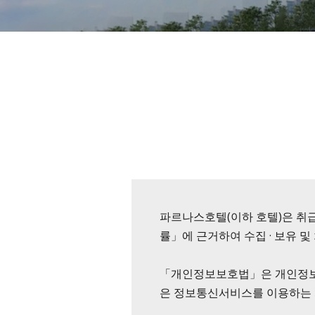
파르나스호텔(이하 호텔)은 취
률」에 근거하여 수집 · 보유 및
「개인정보보호법」은 개인정보의
은 정보통신서비스를 이용하는 