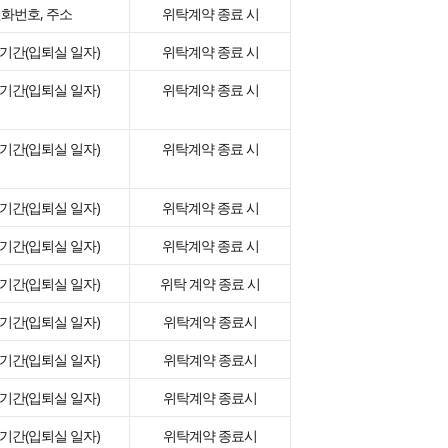
전화번호, 주소
위탁계약 종료 시
기간(입퇴실 일자)
위탁계약 종료 시
기간(입퇴실 일자)
위탁계약 종료 시
기간(입퇴실 일자)
위탁계약 종료 시
기간(입퇴실 일자)
위탁계약 종료 시
기간(입퇴실 일자)
위탁계약 종료 시
기간(입퇴실 일자)
위탁 계약 종료 시
기간(입퇴실 일자)
위탁계약 종료시
기간(입퇴실 일자)
위탁계약 종료시
기간(입퇴실 일자)
위탁계약 종료시
기간(입퇴실 일자)
위탁계약 종료시