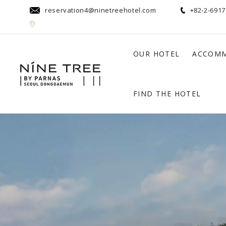
reservation4@ninetreehotel.com
+82-2-6917
OUR HOTEL
ACCOM
FIND THE HOTEL