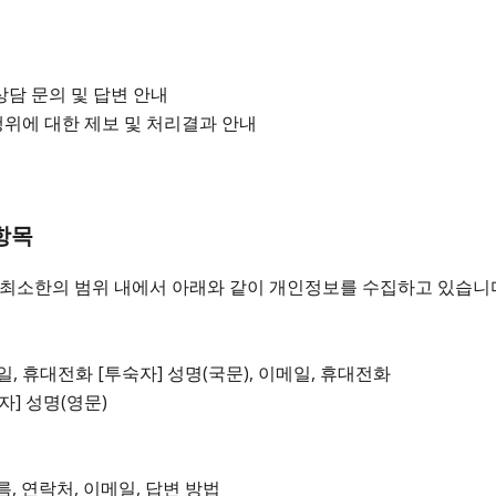
상담 문의 및 답변 안내
행위에 대한 제보 및 처리결과 안내
항목
 최소한의 범위 내에서 아래와 같이 개인정보를 수집하고 있습니
메일, 휴대전화 [투숙자] 성명(국문), 이메일, 휴대전화
자] 성명(영문)
이름, 연락처, 이메일, 답변 방법