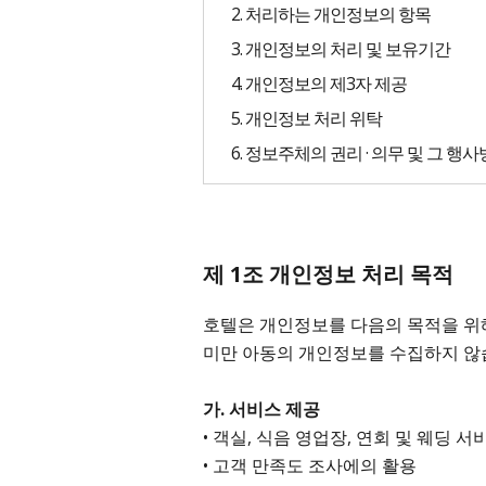
2. 처리하는 개인정보의 항목
3. 개인정보의 처리 및 보유기간
4. 개인정보의 제3자 제공
5. 개인정보 처리 위탁
6. 정보주체의 권리 · 의무 및 그 행
제 1조 개인정보 처리 목적
호텔은 개인정보를 다음의 목적을 위해
미만 아동의 개인정보를 수집하지 않습
가. 서비스 제공
• 객실, 식음 영업장, 연회 및 웨딩
• 고객 만족도 조사에의 활용