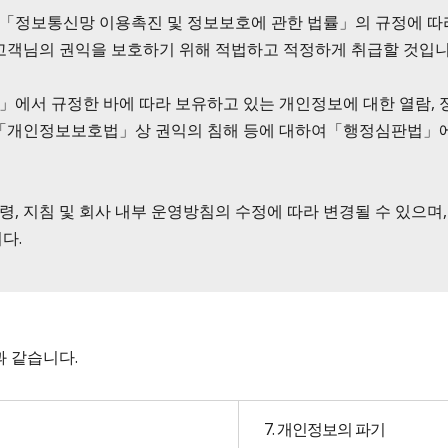
「정보통신망 이용촉진 및 정보보호에 관한 법률」의 규정에 따라
 고객님의 권익을 보호하기 위해 적법하고 적정하게 취급할 것입니
에서 규정한 바에 따라 보유하고 있는 개인정보에 대한 열람, 정정
 「개인정보보호법」상 권익의 침해 등에 대하여「행정심판법」에
, 지침 및 회사 내부 운영방침의 수정에 따라 변경될 수 있으며
다.
 같습니다.
7. 개인정보의 파기